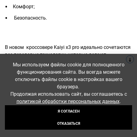
Комфорт;
Безопасность.
В новом кроссовере Kaiyi x3 pro идеально сочетаются
все передовые технологии, которые делают
автомобиль универсальным в использовании и по
Мы используем фвйлы cookie для полноценного
качеству не уступают передовым иномаркам.
функционирования сайта. Вы всегда можете
На нашем сайте используются файлы cookies,
отключить файлы cookie в настройках вашего
Экстерьер и интерьер кроссовера Kaiyi x3 pro
помогающие сделать его удобнее для вас. Продолжая
браузера.
пользоваться сайтом, вы соглашаетесь на их
Продолжая использовать сайт, вы соглашаетесь с
Новый автомобиль x3 pro имеет яркий и
использование.
политикой обработки персональных данных
.
выразительный дизайн и сочетает в себе
СОГЛАСИТЬСЯ
Я СОГЛАСЕН
элегантность дополненную ноткой спортивного
стиля. Все детали экстерьера уместны, дополняют
ОТКАЗАТЬСЯ
ОТКАЗАТЬСЯ
друг друга и вместе создают уникальный
выразительный дизайн, который придется по вкусу