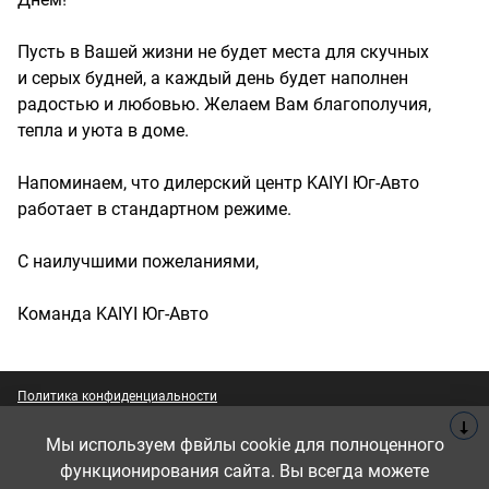
Пусть в Вашей жизни не будет места для скучных
и серых будней, а каждый день будет наполнен
радостью и любовью. Желаем Вам благополучия,
тепла и уюта в доме.
Напоминаем, что дилерский центр KAIYI Юг-Авто
работает в стандартном режиме.
С наилучшими пожеланиями,
Команда KAIYI Юг-Авто
Политика конфиденциальности
Фактические характеристики могут быть изменены в любое время.
Мы используем фвйлы cookie для полноценного
Если вы заинтересованы в нашей модели, пожалуйста, свяжитесь с
нами для получения последней и точной информации.
функционирования сайта. Вы всегда можете