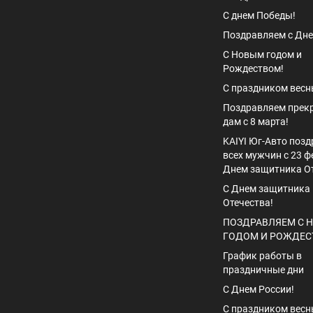
С днем Победы!
Поздравляем с Дне
С Новым годом и
Рождеством!
С праздником весны
Поздравляем прек
дам с 8 марта!
KAIYI Юг-Авто поз
всех мужчин с 23 ф
Днем защитника От
С Днем защитника
Отечества!
ПОЗДРАВЛЯЕМ С 
ГОДОМ И РОЖДЕС
График работы в
праздничные дни
С Днем России!
С праздником весны