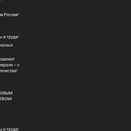
м России!
 и труда!
расных
дравляет
евраля – с
ечества!
НОВЫМ
ТВОМ!
 и труда!