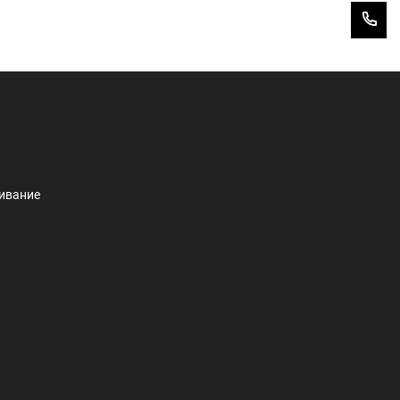
Конта
ивание