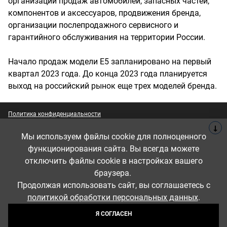
организации продаж автомобилей, запасных частей,
компонентов и аксессуаров, продвижения бренда,
организации послепродажного сервисного и
гарантийного обслуживания на территории России.
Начало продаж модели E5 запланировано на первый
квартал 2023 года. До конца 2023 года планируется
выход на российский рынок еще трех моделей бренда.
Политика конфиденциальности
Фактические характеристики могут быть изменены в любое время.
Мы используем фвйлы cookie для полноценного
Если вы заинтересованы в нашей модели, пожалуйста, свяжитесь с
нами для получения последней и точной информации.
функционирования сайта. Вы всегда можете
На нашем сайте используются файлы cookies,
отключить файлы cookie в настройках вашего
© 2026, все права защищены
UDP Auto
помогающие сделать его удобнее для вас. Продолжая
браузера.
пользоваться сайтом, вы соглашаетесь на их
Продолжая использовать сайт, вы соглашаетесь с
использование.
политикой обработки персональных данных
.
Вся представленная на сайте информация, касающаяся стоимости
автомобилей, аксессуаров* и сервисного обслуживания, носит
СОГЛАСИТЬСЯ
Я СОГЛАСЕН
информационный характер и не является публичной офертой,
определяемой положениями ст. 437 (2) ГК РФ. Для получения